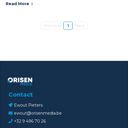
Read More
Previous
1
Next
Contact
Ewout Pieters
ewout@orisenmedia.be
+32 9 496 70 26