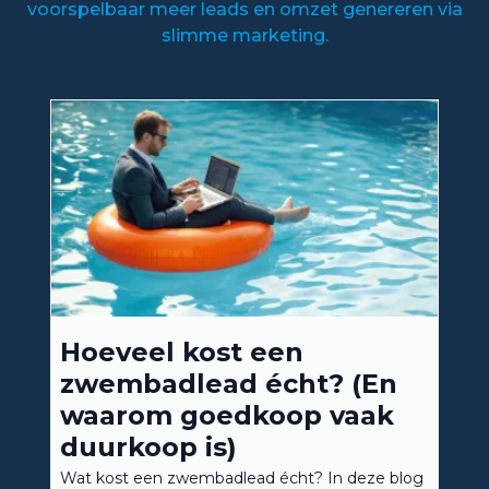
voorspelbaar meer leads en omzet genereren via
slimme marketing.
Hoeveel kost een
zwembadlead écht? (En
waarom goedkoop vaak
duurkoop is)
Wat kost een zwembadlead écht? In deze blog