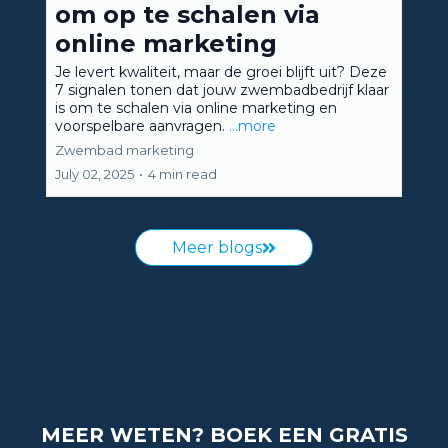
om op te schalen via
online marketing
Je levert kwaliteit, maar de groei blijft uit? Deze
7 signalen tonen dat jouw zwembadbedrijf klaar
is om te schalen via online marketing en
voorspelbare aanvragen.
...more
Zwembad marketing
July 02, 2025
•
4 min read
Meer blogs
MEER WETEN? BOEK EEN GRATIS